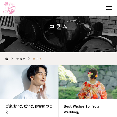
コラム
Instagram
LINE
予約
CONTACT
ブログ
コラム
プラン
ニュース
ブログ
日本剃刀
ご来店いただいたお客様のこ
Best Wishes for Your
と
Wedding。
スタッフ